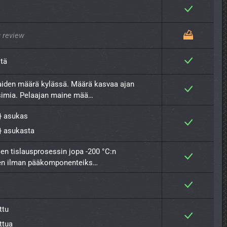
 review
stä
den määrä kylässä. Määrä kasvaa ajan 
simia. Pelaajan maine mää…
} asukas
} asukasta
en tislausprosessin jopa -200 °C:n 
aen ilman pääkomponenteiks…
ttu
ettua