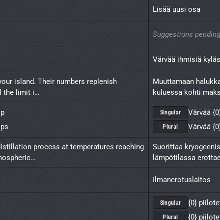
Lisää uusi osa
Suggestions pending
Värvää ihmisiä kylä
 your island. Their numbers replenish 
Muuttamaan halukkai
 the limit i…
kuluessa kohti mak
op
Värvää {0
Singular
ops
Värvää {0
Plural
stillation process at temperatures reaching 
Suorittaa kryogeenis
tmospheric…
lämpötilassa erott
Ilmanerotuslaitos
{0} piilote
Singular
{0} piilot
Plural