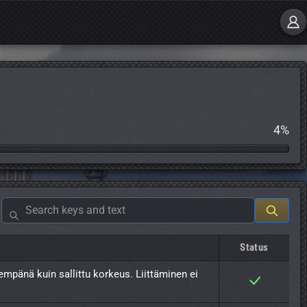
4%
Status
lempänä kuin sallittu korkeus. Liittäminen ei 