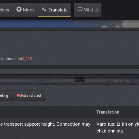
aps
Mods
Translate
Wiki
Untranslated
3,235
oting
Untranslated
Translation
ve transport support height. Connection may 
Varoitus: Liitin on y
ehkä onnistu.