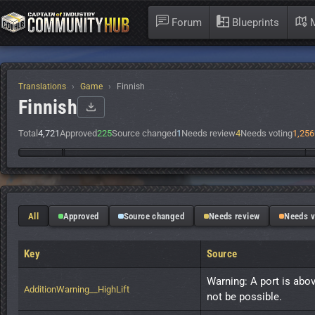
Forum
Blueprints
M
Translations
Game
Finnish
Finnish
Total
4,721
Approved
225
Source changed
1
Needs review
4
Needs voting
1,256
All
Approved
Source changed
Needs review
Needs v
Key
Source
Warning: A port is abo
AdditionWarning__HighLift
not be possible.