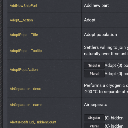
Add new part
AddNewShipPart
Adopt
Adopt__Action
Adopt population
AdoptPops__Title
Settlers willing to join
AdoptPops__Tooltip
naturally over time until
Adopt {0} p
Singular
AdoptPopsAction
Adopt {0} p
Plural
Performs a cryogenic di
AirSeparator__desc
-200 °C to separate a
Air separator
AirSeparator__name
{0} hidden
Singular
AlertsNotifHud_HiddenCount
{0} hidden
Plural