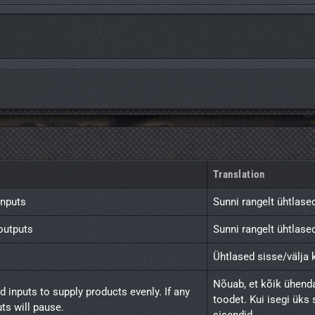
Translation
inputs
Sunni rangelt ühtlase
 outputs
Sunni rangelt ühtlase
Ühtlased sisse/välja
Nõuab, et kõik ühenda
 inputs to supply products evenly. If any 
toodet. Kui isegi üks 
uts will pause.