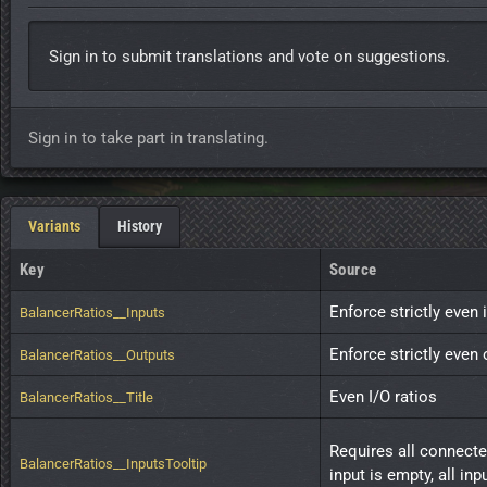
Sign in to submit translations and vote on suggestions.
Sign in to take part in translating.
Variants
History
Key
Source
Enforce strictly even 
BalancerRatios__Inputs
Enforce strictly even
BalancerRatios__Outputs
Even I/O ratios
BalancerRatios__Title
Requires all connected
BalancerRatios__InputsTooltip
input is empty, all inp