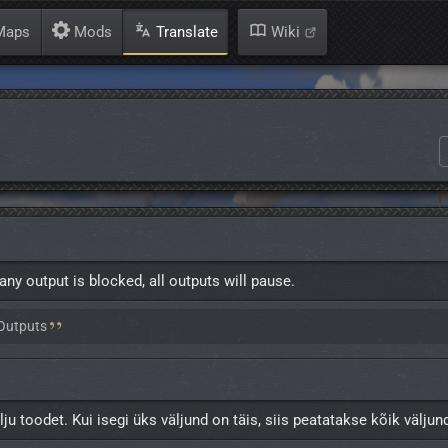
aps
Mods
Translate
Wiki
any output is blocked, all outputs will pause.
_Outputs
 toodet. Kui isegi üks väljund on täis, siis peatatakse kõik väljund