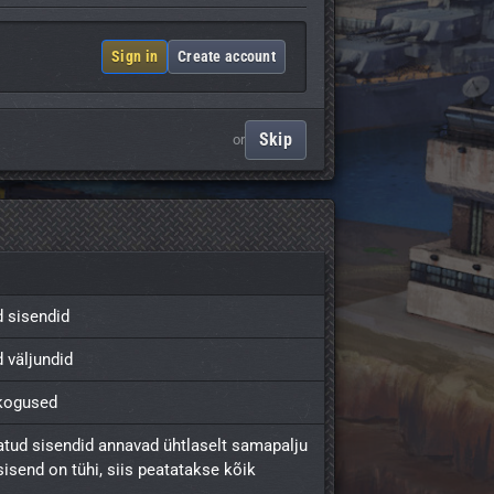
Sign in
Create account
Skip
or
d sisendid
d väljundid
 kogused
tud sisendid annavad ühtlaselt samapalju 
sisend on tühi, siis peatatakse kõik 