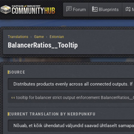
Forum
Blueprints
M
Translations
Game
Estonian
BalancerRatios__Tooltip
SOURCE
Distributes products evenly across all connected outputs. If 
Context:
tooltip for balancer strict output enforcement BalancerRatios_
CURRENT TRANSLATION BY NERDPUNKFU
Nõuab, et kõik ühendatud väljundid saavad ühtlaselt samapalju