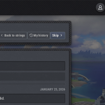
Back to strings
My history
Skip
JANUARY 25, 2026
id.