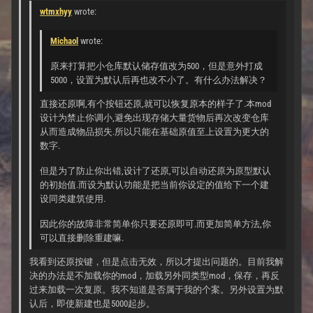
wtmxhyy
wrote:
Michaol
wrote:
原来打算把小仓库默认储存值改为500，但是意外打成
5000，设置为默认后再也改不小了。有什么办法解决？
直接还原啊,有个按钮还原,就可以恢复原本的样子了.本mod
设计为禁止你调小,避免出现存储大量货物后再次改变仓库
从而造成物品损失.所以只能在基础原值至上设置为更大的
数字.
但是为了防止你出错,设计了还原,可以自动还原为原型默认
的初始值.而设为默认功能是把当前你设定的值给下一个建
设同类建筑使用.
因此你的故障非常简单你只要还原即可.而更加简单方法,你
可以直接删除重建嘛.
我看到还原按键，但是点击无效，所以才提出问题的。目前我解
决的办法是不加载你的mod，加载另外同类型mod，保存，再反
过来加载一次复原。我不知道是否属于我的个案。另外设置为默
认后，即使新建也是5000起步。