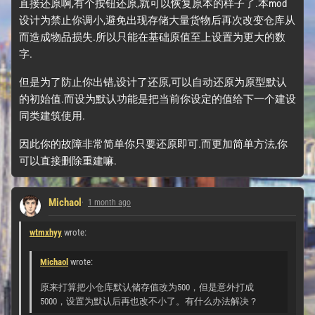
直接还原啊,有个按钮还原,就可以恢复原本的样子了.本mod
设计为禁止你调小,避免出现存储大量货物后再次改变仓库从
而造成物品损失.所以只能在基础原值至上设置为更大的数
字.
但是为了防止你出错,设计了还原,可以自动还原为原型默认
的初始值.而设为默认功能是把当前你设定的值给下一个建设
同类建筑使用.
因此你的故障非常简单你只要还原即可.而更加简单方法,你
可以直接删除重建嘛.
Michaol
1 month ago
wtmxhyy
wrote:
Michaol
wrote:
原来打算把小仓库默认储存值改为500，但是意外打成
5000，设置为默认后再也改不小了。有什么办法解决？