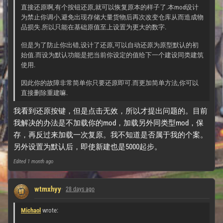
直接还原啊,有个按钮还原,就可以恢复原本的样子了.本mod设计
为禁止你调小,避免出现存储大量货物后再次改变仓库从而造成物
品损失.所以只能在基础原值至上设置为更大的数字.
但是为了防止你出错,设计了还原,可以自动还原为原型默认的初
始值.而设为默认功能是把当前你设定的值给下一个建设同类建筑
使用.
因此你的故障非常简单你只要还原即可.而更加简单方法,你可以
直接删除重建嘛.
我看到还原按键，但是点击无效，所以才提出问题的。目前
我解决的办法是不加载你的mod，加载另外同类型mod，保
存，再反过来加载一次复原。我不知道是否属于我的个案。
另外设置为默认后，即使新建也是5000起步。
Edited
1 month ago
wtmxhyy
28 days ago
Michaol
wrote: